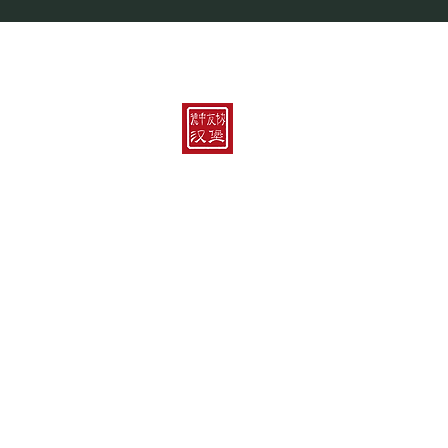
Kontakt
Hamburger China-Gesellschaft e.V.
im Chinesischen Teehaus „Yu Garde
Feldbrunnenstraße 67
20148 Hamburg
E-Mail:
info@hcg-ev.de
Bankverbindung:
IBAN: DE41 2005 0550 1503 8722 59