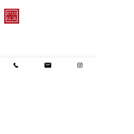
Kontakt
Hamburger China-Gesellschaft e.V.
im Chinesischen Teehaus „Yu Garden“
Feldbrunnenstraße 67
20148 Hamburg
E-Mail:
info@hcg-ev.de
Bankverbindung:
IBAN: DE41 2005 0550 1503 8722 59
BIC: HASPDEHHXXX
Vereinsregister: VR 8881
Registergericht: Amtsgericht Hamburg