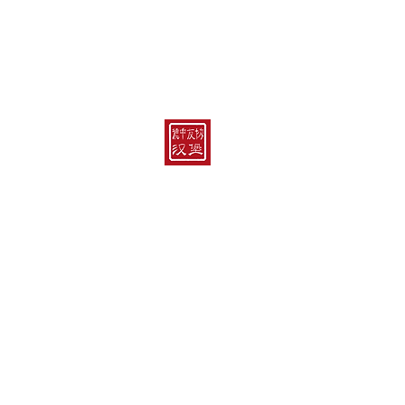
Kontakt
Hamburger China-Gesellschaft e.V.
im Chinesischen Teehaus „Yu Garde
Feldbrunnenstraße 67
20148 Hamburg
E-Mail:
info@hcg-ev.de
Bankverbindung: