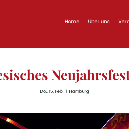
Home
Über uns
Ver
sisches Neujahrsfes
Do., 15. Feb.
  |  
Hamburg