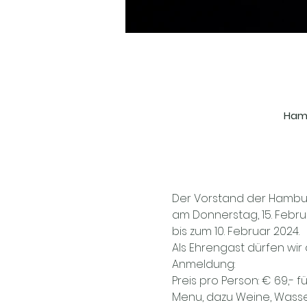
Hamb
Der Vorstand der Hamburg
am Donnerstag, 15. Februa
bis zum 10. Februar 2024.
Als Ehrengast dürfen wir
Anmeldung:
Preis pro Person: € 69,- f
Menu, dazu Weine, Wasser