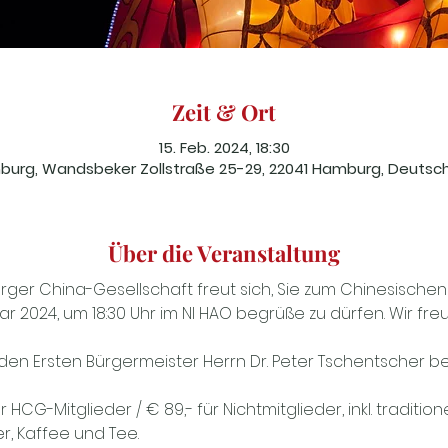
Zeit & Ort
15. Feb. 2024, 18:30
urg, Wandsbeker Zollstraße 25-29, 22041 Hamburg, Deutsc
Über die Veranstaltung
er China-Gesellschaft freut sich, Sie zum Chinesischen
r 2024, um 18:30 Uhr im NI HAO begrüße zu dürfen. Wir fre
 den Ersten Bürgermeister Herrn Dr. Peter Tschentscher b
ür HCG-Mitglieder / € 89,- für Nichtmitglieder, inkl. traditi
, Kaffee und Tee. 