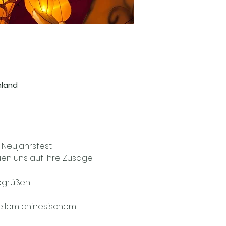
hland
 Neujahrsfest
uen uns auf Ihre Zusage 
egrüßen.
onellem chinesischem 