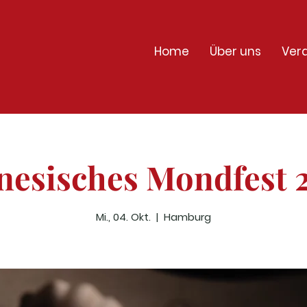
Home
Über uns
Ver
nesisches Mondfest 
Mi., 04. Okt.
  |  
Hamburg