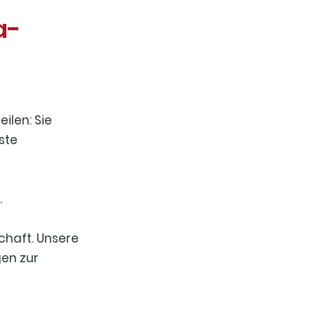
a-
ilen: Sie
ste
.
chaft. Unsere
en zur