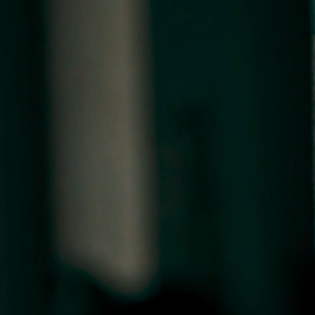
China - eine besond
mehr als 50 Jahren.
Hamburger China-Gesellschaft e.V